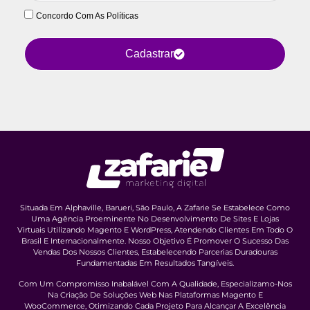
Concordo Com As Políticas
Cadastrar
Situada Em Alphaville, Barueri, São Paulo, A Zafarie Se Estabelece Como
Uma Agência Proeminente No Desenvolvimento De Sites E Lojas
Virtuais Utilizando Magento E WordPress, Atendendo Clientes Em Todo O
Brasil E Internacionalmente. Nosso Objetivo É Promover O Sucesso Das
Vendas Dos Nossos Clientes, Estabelecendo Parcerias Duradouras
Fundamentadas Em Resultados Tangíveis.
Com Um Compromisso Inabalável Com A Qualidade, Especializamo-Nos
Na Criação De Soluções Web Nas Plataformas Magento E
WooCommerce, Otimizando Cada Projeto Para Alcançar A Excelência