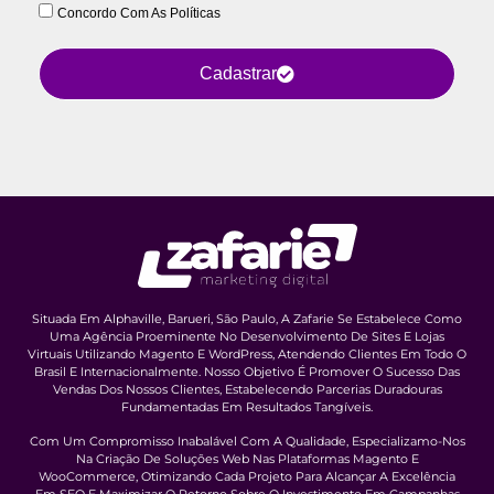
Concordo Com As Políticas
Cadastrar
Situada Em Alphaville, Barueri, São Paulo, A Zafarie Se Estabelece Como
Uma Agência Proeminente No Desenvolvimento De Sites E Lojas
Virtuais Utilizando Magento E WordPress, Atendendo Clientes Em Todo O
Brasil E Internacionalmente. Nosso Objetivo É Promover O Sucesso Das
Vendas Dos Nossos Clientes, Estabelecendo Parcerias Duradouras
Fundamentadas Em Resultados Tangíveis.
Com Um Compromisso Inabalável Com A Qualidade, Especializamo-Nos
Na Criação De Soluções Web Nas Plataformas Magento E
WooCommerce, Otimizando Cada Projeto Para Alcançar A Excelência
Em SEO E Maximizar O Retorno Sobre O Investimento Em Campanhas